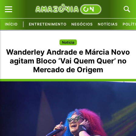
|
INÍCIO
ENTRETENIMENTO
NEGÓCIOS
NOTÍCIAS
POLÍT
Pular para o conteúdo principal
Pular para o conteúdo principal
Notícia
Wanderley Andrade e Márcia Novo
agitam Bloco ‘Vai Quem Quer’ no
Mercado de Origem