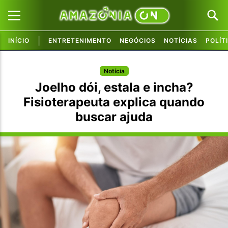
|
INÍCIO
ENTRETENIMENTO
NEGÓCIOS
NOTÍCIAS
POLÍT
Pular para o conteúdo principal
Pular para o conteúdo principal
Notícia
Joelho dói, estala e incha?
Fisioterapeuta explica quando
buscar ajuda