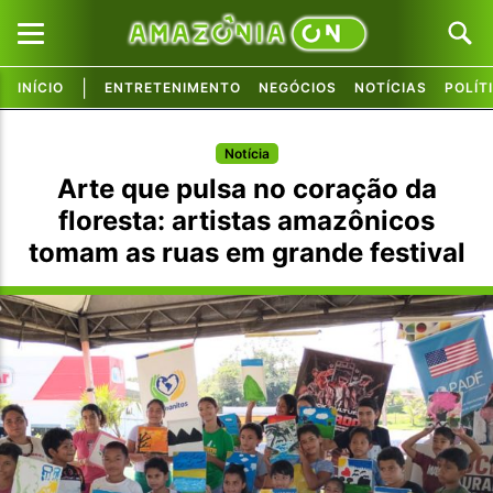
|
INÍCIO
ENTRETENIMENTO
NEGÓCIOS
NOTÍCIAS
POLÍT
Pular para o conteúdo principal
Pular para o conteúdo principal
Notícia
Arte que pulsa no coração da
floresta: artistas amazônicos
tomam as ruas em grande festival