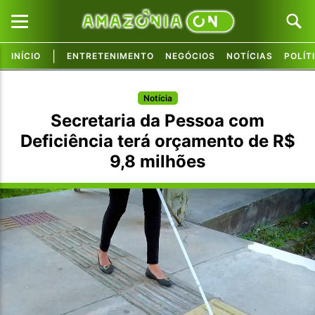
|
INÍCIO
ENTRETENIMENTO
NEGÓCIOS
NOTÍCIAS
POLÍT
Pular para o conteúdo principal
Pular para o conteúdo principal
Notícia
Secretaria da Pessoa com
Deficiência terá orçamento de R$
9,8 milhões