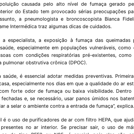
oluição causada pelo alto nível de fumaça gerado p
terior do Estado tem provocado sérias preocupações pa
ssunto, a pneumologista e broncoscopista Bianca Fidel
me Intermédica traz algumas dicas de cuidados.
a especialista, a exposição à fumaça das queimadas 
 saúde, especialmente em populações vulneráveis, como c
soas com condições respiratórias pré-existentes, como
a pulmonar obstrutiva crônica (DPOC).
a saúde, é essencial adotar medidas preventivas. Primeira
asa, especialmente nos dias em que a qualidade do ar est
om forte odor de fumaça ou baixa visibilidade. Dentro
s fechadas e, se necessário, usar panos úmidos nos baten
dar a selar o ambiente contra a entrada de fumaça”, explica
l é o uso de purificadores de ar com filtro HEPA, que aj
s presentes no ar interior. Se precisar sair, o uso de 