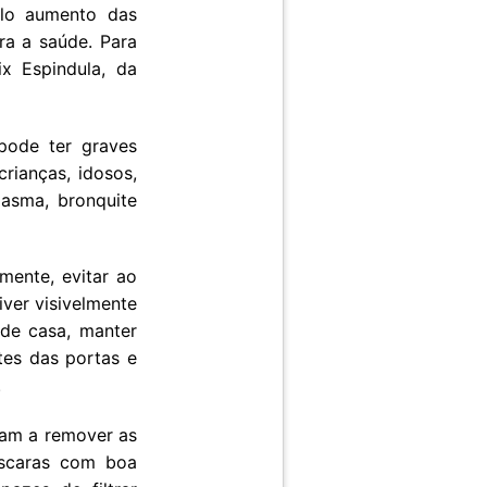
elo aumento das
ra a saúde. Para
ix Espindula, da
pode ter graves
rianças, idosos,
 asma, bronquite
mente, evitar ao
iver visivelmente
 de casa, manter
tes das portas e
.
udam a remover as
máscaras com boa