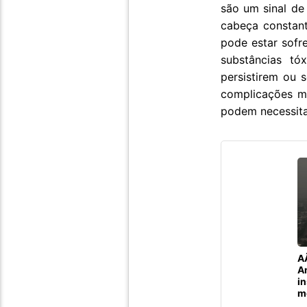
são um sinal de
cabeça constant
pode estar sofr
substâncias tó
persistirem ou 
complicações ma
podem necessitar
A
A
in
m