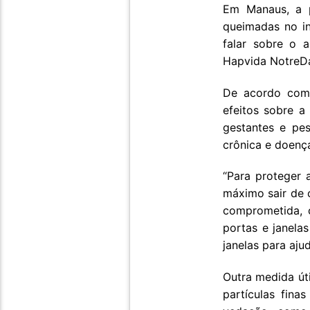
Em Manaus, a p
queimadas no in
falar sobre o a
Hapvida NotreDa
De acordo com 
efeitos sobre a
gestantes e pes
crônica e doenç
“Para proteger 
máximo sair de c
comprometida, c
portas e janela
janelas para aju
Outra medida úti
partículas fina