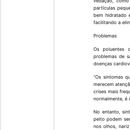
vedação, como 
partículas peq
bem hidratado é
facilitando a el
Problemas
Os poluentes 
problemas de sa
doenças cardiova
“Os sintomas qu
merecem atenção
crises mais fre
normalmente, é 
No entanto, sin
peito podem ser
nos olhos, nar