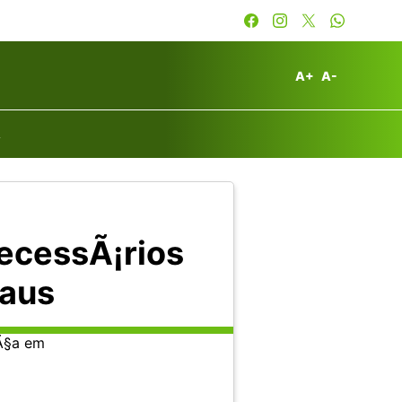
A+
A-
A
ecessÃ¡rios
aus