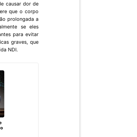
de causar dor de
gere que o corpo
ção prolongada a
almente se eles
ntes para evitar
icas graves, que
ida NDI.
e
ro