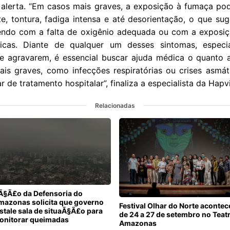
 alerta. “Em casos mais graves, a exposição à fumaça po
e, tontura, fadiga intensa e até desorientação, o que su
endo com a falta de oxigênio adequada ou com a exposi
xicas. Diante de qualquer um desses sintomas, especi
se agravarem, é essencial buscar ajuda médica o quanto a
is graves, como infecções respiratórias ou crises asmát
 de tratamento hospitalar”, finaliza a especialista da Hapv
Relacionadas
Ã§Ã£o da Defensoria do
mazonas solicita que governo
Festival Olhar do Norte acontec
stale sala de situaÃ§Ã£o para
de 24 a 27 de setembro no Teat
onitorar queimadas
Amazonas