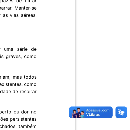
azes de filtrar
rrar. Manter-se
 as vias aéreas,
r uma série de
ais graves, como
ariam, mas todos
existentes, como
dade de respirar
aperto ou dor no
ões persistentes
echados, também