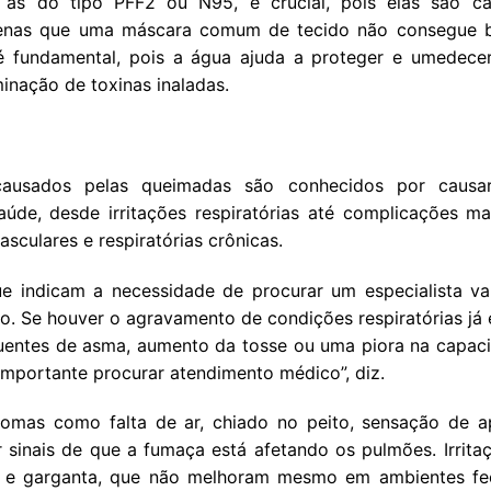
as do tipo PFF2 ou N95, é crucial, pois elas são cap
uenas que uma máscara comum de tecido não consegue ba
 fundamental, pois a água ajuda a proteger e umedecer
iminação de toxinas inaladas.
causados pelas queimadas são conhecidos por causa
úde, desde irritações respiratórias até complicações m
sculares e respiratórias crônicas.
e indicam a necessidade de procurar um especialista v
. Se houver o agravamento de condições respiratórias já 
quentes de asma, aumento da tosse ou uma piora na capaci
importante procurar atendimento médico”, diz.
tomas como falta de ar, chiado no peito, sensação de 
 sinais de que a fumaça está afetando os pulmões. Irritaç
iz e garganta, que não melhoram mesmo em ambientes f