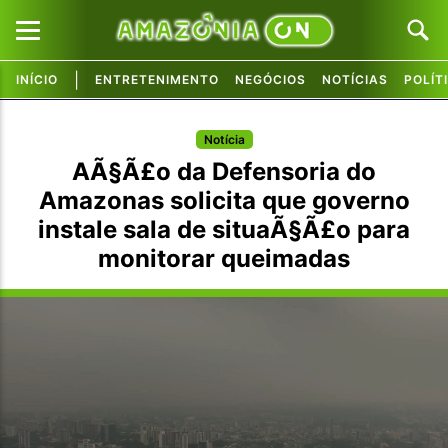
|
INÍCIO
ENTRETENIMENTO
NEGÓCIOS
NOTÍCIAS
POLÍT
Pular para o conteúdo principal
Pular para o conteúdo principal
Notícia
AÃ§Ã£o da Defensoria do
Amazonas solicita que governo
instale sala de situaÃ§Ã£o para
monitorar queimadas