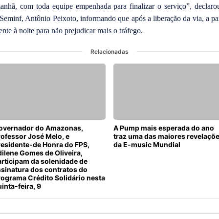
a
manhã, com toda equipe empenhada para finalizar o serviço”, declarou
t
 Seminf, Antônio Peixoto, informando que após a liberação da via, a p
é 
nte à noite para não prejudicar mais o tráfego.
à
s 
1
Relacionadas
2
h 
d
e
s
t
a 
q
overnador do Amazonas,
A Pump mais esperada do ano
u
rofessor José Melo, e
traz uma das maiores revelaçõ
i
residente-de Honra do FPS,
da E-music Mundial
n
dilene Gomes de Oliveira,
t
articipam da solenidade de
ssinatura dos contratos do
a
rograma Crédito Solidário nesta
-
inta-feira, 9
f
e
i
r