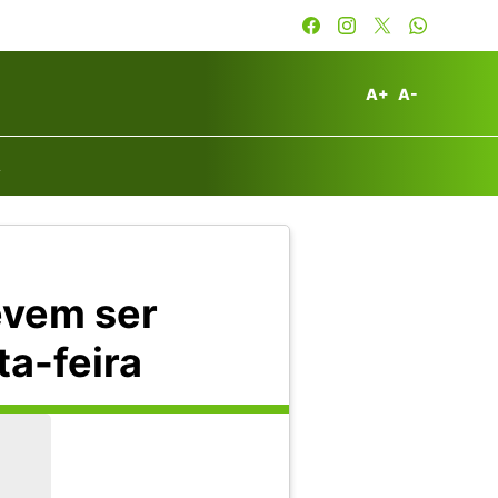
A+
A-
A
evem ser
ta-feira