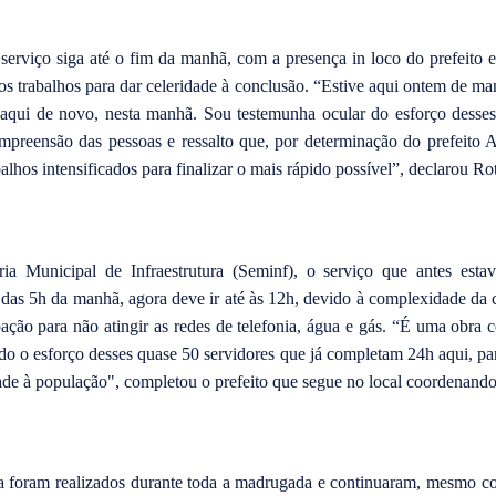
a
p
a
serviço siga até o fim da manhã, com a presença in loco do prefeito
j
ó
 os trabalhos para dar celeridade à conclusão. “Estive aqui ontem de ma
s 
aqui de novo, nesta manhã. Sou testemunha ocular do esforço desses 
d
mpreensão das pessoas e ressalto que, por determinação do prefeito A
e
v
lhos intensificados para finalizar o mais rápido possível”, declarou Rot
e
m 
s
e
ia Municipal de Infraestrutura (Seminf), o serviço que antes estav
r 
c
 das 5h da manhã, agora deve ir até às 12h, devido à complexidade da
o
ação para não atingir as redes de telefonia, água e gás. “É uma obra 
n
o o esforço desses quase 50 servidores que já completam 24h aqui, p
c
l
de à população", completou o prefeito que segue no local coordenando 
u
í
d
o
s 
ia foram realizados durante toda a madrugada e continuaram, mesmo c