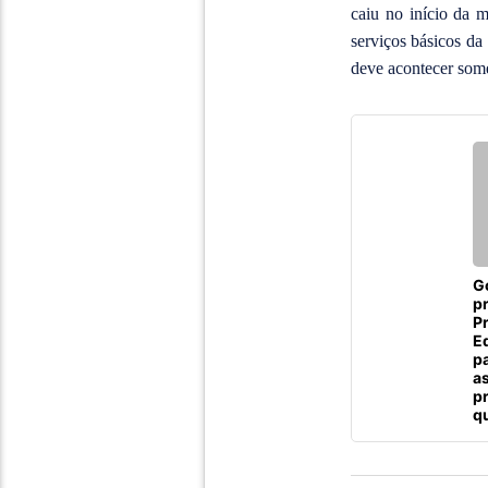
caiu no início da 
serviços básicos da
deve acontecer some
G
p
P
E
p
a
p
qu