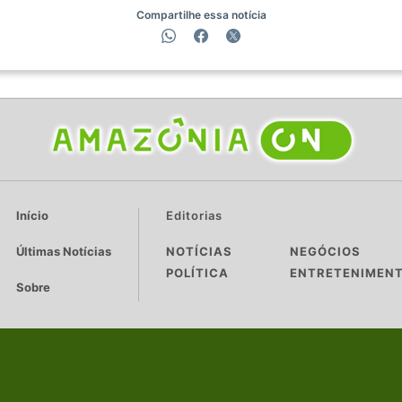
a 
Compartilhe essa notícia
O
s 
t
r
a
b
a
l
h
o
s 
Início
Editorias
n
a 
a
Últimas Notícias
NOTÍCIAS
NEGÓCIOS
v
POLÍTICA
ENTRETENIMEN
e
Sobre
n
i
d
a 
T
o