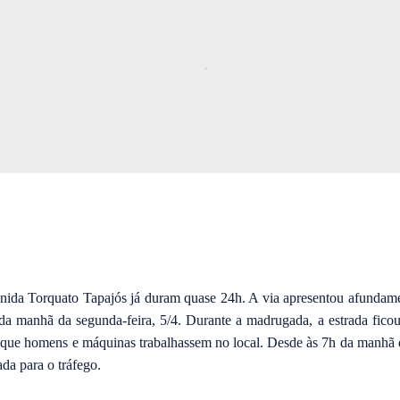
21:17
T
r
a
b
a
l
h
o
s 
n
a 
T
o
21:17
r
q
enida Torquato Tapajós já duram quase 24h. A via apresentou afundame
u
da manhã da segunda-feira, 5/4. Durante a madrugada, a estrada ficou 
a
 que homens e máquinas trabalhassem no local. Desde às 7h da manhã de
t
o 
ada para o tráfego.
T