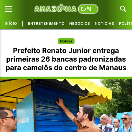
|
INÍCIO
ENTRETENIMENTO
NEGÓCIOS
NOTÍCIAS
POLÍT
Pular para o conteúdo principal
Pular para o conteúdo principal
Notícia
Prefeito Renato Junior entrega
primeiras 26 bancas padronizadas
para camelôs do centro de Manaus