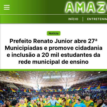
|
INÍCIO
ENTRETENI
Pular para o conteúdo principal
Pular para o conteúdo principal
Notícia
Prefeito Renato Junior abre 27ª
Municipíadas e promove cidadania
e inclusão a 20 mil estudantes da
rede municipal de ensino