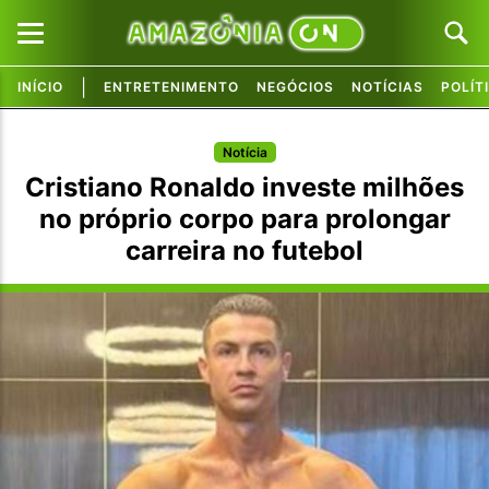
|
INÍCIO
ENTRETENIMENTO
NEGÓCIOS
NOTÍCIAS
POLÍT
Pular para o conteúdo principal
Pular para o conteúdo principal
Notícia
Cristiano Ronaldo investe milhões
no próprio corpo para prolongar
carreira no futebol