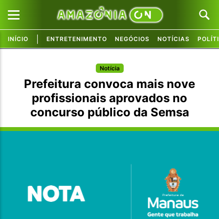
|
INÍCIO
ENTRETENIMENTO
NEGÓCIOS
NOTÍCIAS
POLÍT
Pular para o conteúdo principal
Pular para o conteúdo principal
Notícia
Prefeitura convoca mais nove
profissionais aprovados no
concurso público da Semsa