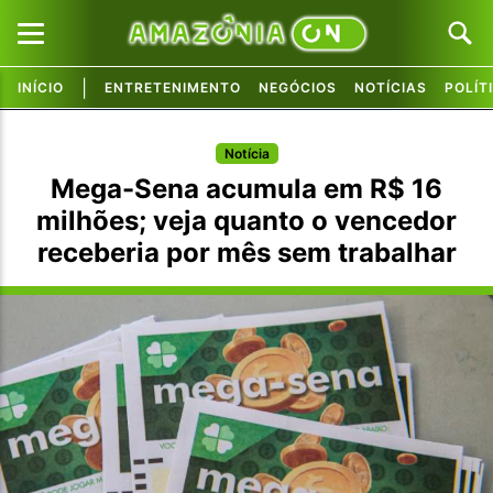
|
INÍCIO
ENTRETENIMENTO
NEGÓCIOS
NOTÍCIAS
POLÍT
Pular para o conteúdo principal
Pular para o conteúdo principal
Notícia
Mega-Sena acumula em R$ 16
milhões; veja quanto o vencedor
receberia por mês sem trabalhar