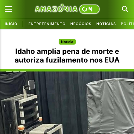
|
INÍCIO
ENTRETENIMENTO
NEGÓCIOS
NOTÍCIAS
POLÍT
Pular para o conteúdo principal
Pular para o conteúdo principal
Notícia
Idaho amplia pena de morte e
autoriza fuzilamento nos EUA