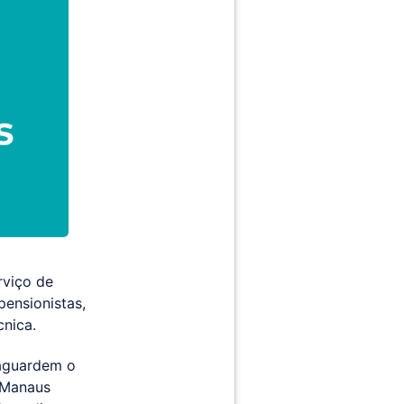
rviço de
pensionistas,
cnica.
 aguardem o
a Manaus