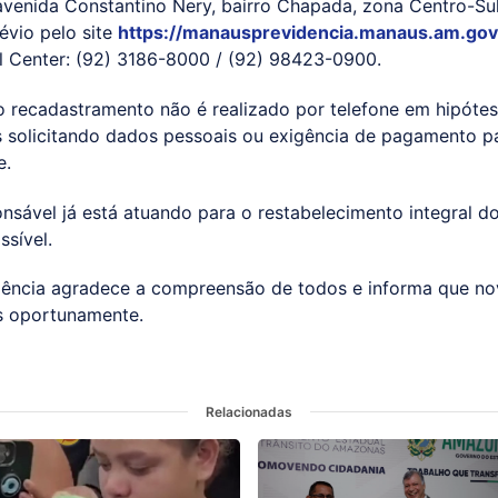
 avenida Constantino Nery, bairro Chapada, zona Centro-Su
vio pelo site
https://manausprevidencia.manaus.am.gov
ll Center: (92) 3186-8000 / (92) 98423-0900.
o recadastramento não é realizado por telefone em hipóte
s solicitando dados pessoais ou exigência de pagamento pa
e.
sável já está atuando para o restabelecimento integral do
sível.
ência agradece a compreensão de todos e informa que no
s oportunamente.
Relacionadas