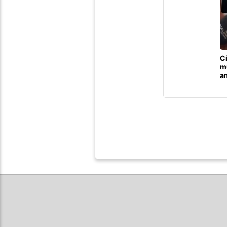
C
m
a