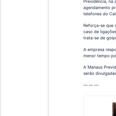
Previdência, na
agendamento pré
telefones do Ca
Reforça-se que 
caso de ligaçõe
trata-se de golp
A empresa respon
menor tempo pos
A Manaus Previd
serão divulgada
— — —