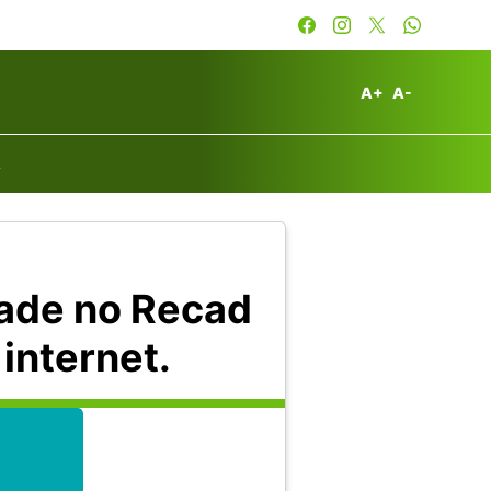
A+
A-
A
dade no Recad
internet.