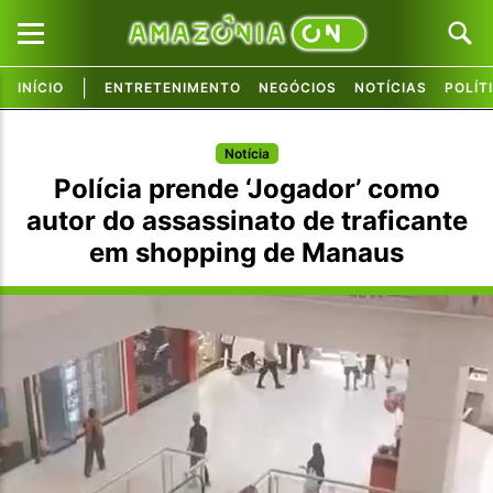
|
INÍCIO
ENTRETENIMENTO
NEGÓCIOS
NOTÍCIAS
POLÍT
Pular para o conteúdo principal
Pular para o conteúdo principal
Notícia
Polícia prende ‘Jogador’ como
autor do assassinato de traficante
em shopping de Manaus