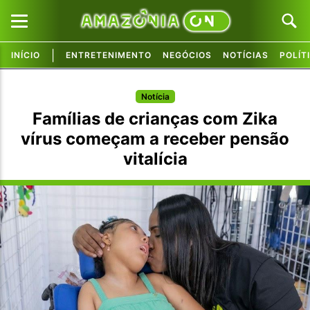
|
INÍCIO
ENTRETENIMENTO
NEGÓCIOS
NOTÍCIAS
POLÍT
Pular para o conteúdo principal
Pular para o conteúdo principal
Notícia
Famílias de crianças com Zika
vírus começam a receber pensão
vitalícia