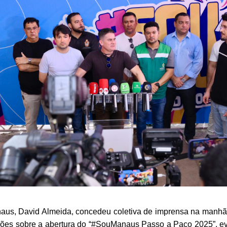
naus, David Almeida, concedeu coletiva de imprensa na manhã d
ções sobre a abertura do “#SouManaus Passo a Paço 2025”, e