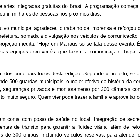
de artes integradas gratuitas do Brasil. A programação começa
 reunir milhares de pessoas nos próximos dias.
tivo municipal agradeceu o trabalho da imprensa e reforçou 
refeitura, somada à divulgação nos veículos de comunicação, 
rojeção inédita. “Hoje em Manaus só se fala desse evento. É 
ssas equipes com vocês, que fazem a comunicação chegar a
 dos principais focos desta edição. Segundo o prefeito, serã
indo 500 guardas municipais, o maior efetivo da história da c
res, seguranças privados e monitoramento por 200 câmeras c
nto muito seguro. Quem vier pode trazer a família e aproveitar c
ém conta com posto de saúde no local, integração de secret
ntes de trânsito para garantir a fluidez viária, além de refo
is de 300 ônibus, incluindo veículos reservas, para atender 