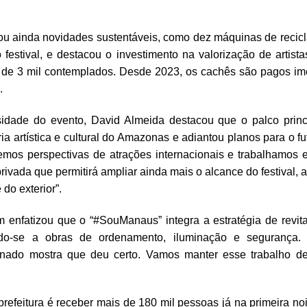
iou ainda novidades sustentáveis, como dez máquinas de reci
 festival, e destacou o investimento na valorização de artista
de 3 mil contemplados. Desde 2023, os cachês são pagos im
.
idade do evento, David Almeida destacou que o palco princ
ia artística e cultural do Amazonas e adiantou planos para o fu
emos perspectivas de atrações internacionais e trabalhamo
rivada que permitirá ampliar ainda mais o alcance do festival, a
é do exterior”.
m enfatizou que o “#SouManaus” integra a estratégia de revita
ndo-se a obras de ordenamento, iluminação e segurança. 
nado mostra que deu certo. Vamos manter esse trabalho de
prefeitura é receber mais de 180 mil pessoas já na primeira noit