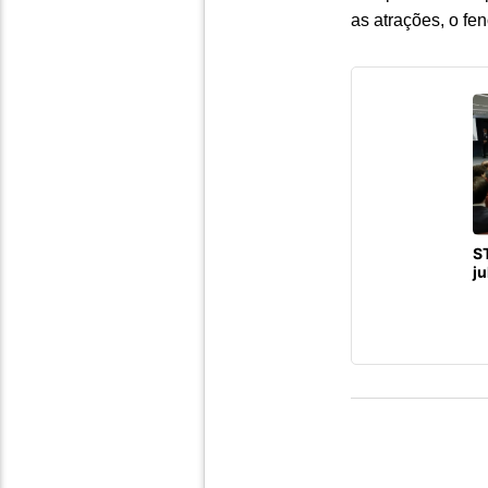
as atrações, o fe
ST
j