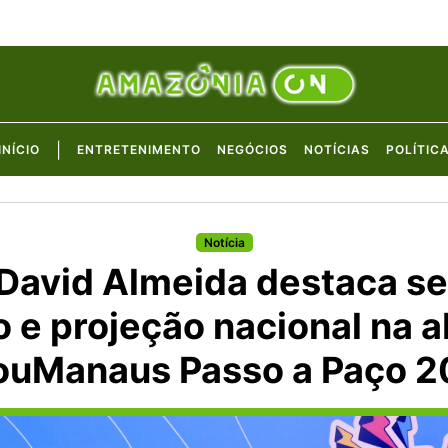
|
INÍCIO
ENTRETENIMENTO
NEGÓCIOS
NOTÍCIAS
POLÍTIC
Notícia
 David Almeida destaca s
o e projeção nacional na a
ouManaus Passo a Paço 2