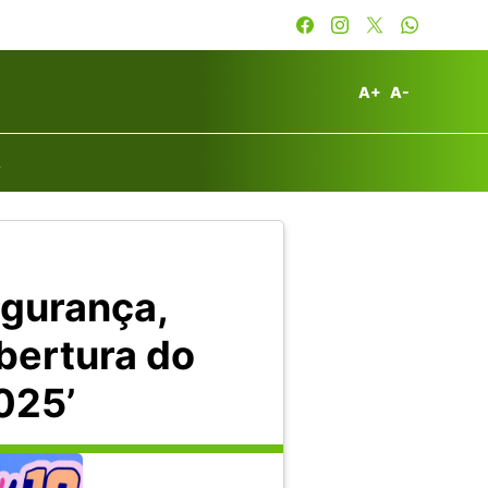
A+
A-
A
egurança,
bertura do
025’