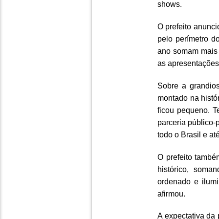
shows.
O prefeito anunc
pelo perímetro do
ano somam mais 
as apresentações
Sobre a grandios
montado na histór
ficou pequeno. T
parceria público-p
todo o Brasil e at
O prefeito també
histórico, soma
ordenado e ilumi
afirmou.
A expectativa da 