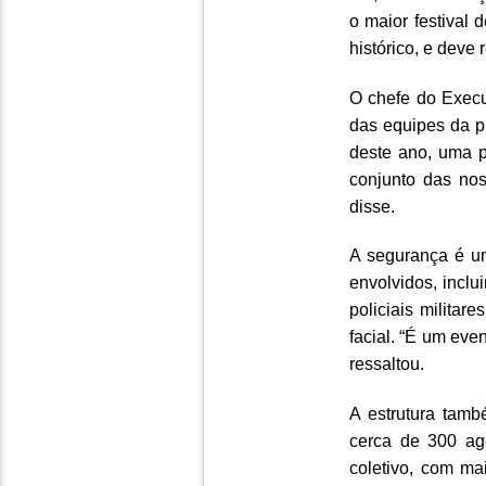
o maior festival 
histórico, e deve
O chefe do Execu
das equipes da p
deste ano, uma p
conjunto das no
disse.
A segurança é um
envolvidos, inclu
policiais milita
facial. “É um eve
ressaltou.
A estrutura tamb
cerca de 300 age
coletivo, com ma