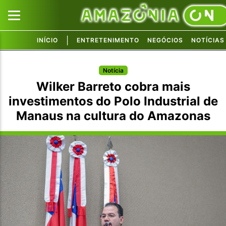
|
INÍCIO
ENTRETENIMENTO
NEGÓCIOS
NOTÍCIAS
Pular para o conteúdo principal
Pular para o conteúdo principal
Notícia
Wilker Barreto cobra mais
investimentos do Polo Industrial de
Manaus na cultura do Amazonas