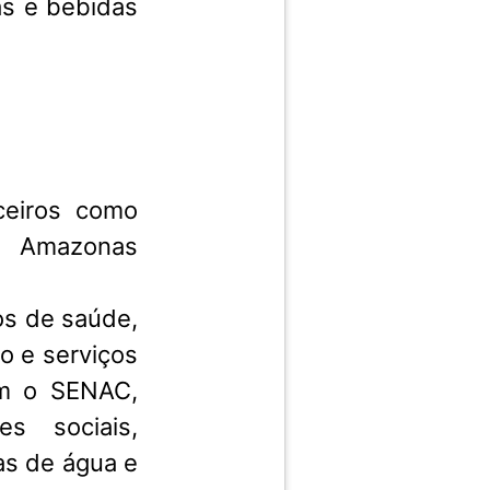
as e bebidas
ceiros como
, Amazonas
os de saúde,
o e serviços
om o SENAC,
s sociais,
as de água e