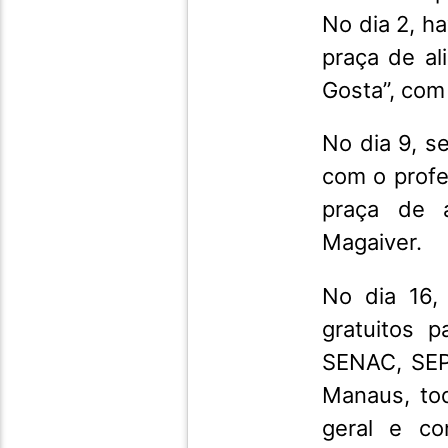
No dia 2, h
praça de al
Gosta”, com
No dia 9, s
com o profe
praça de a
Magaiver.
No dia 16,
gratuitos 
SENAC, SEP
Manaus, to
geral e co