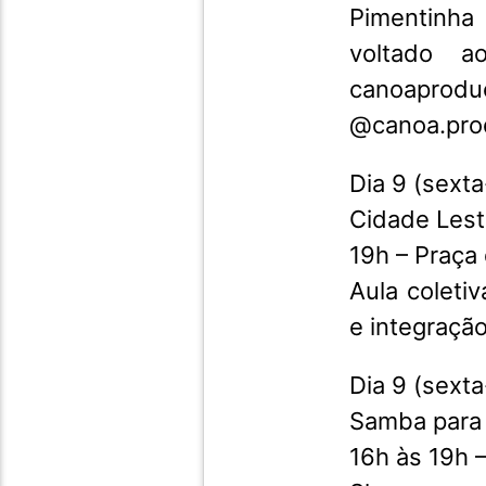
Pimentinha 
voltado a
canoapro
@canoa.pro
Dia 9 (sexta
Cidade Les
19h – Praça
Aula coletiv
e integraçã
Dia 9 (sexta
Samba para 
16h às 19h 