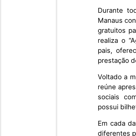
Durante to
Manaus cont
gratuitos p
realiza o 
pais, ofer
prestação d
Voltado a m
reúne apres
sociais co
possui bilhet
Em cada dat
diferentes 