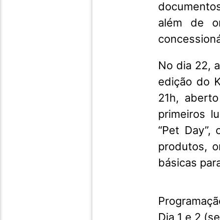
documentos,
além de or
concessioná
No dia 22, 
edição do K
21h, abert
primeiros l
“Pet Day”, 
produtos, o
básicas par
Programação
Dia 1 e 2 (