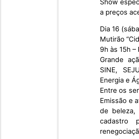
Show especi
a preços ace
Dia 16 (sáb
Mutirão “Ci
9h às 15h –
Grande açã
SINE, SEJ
Energia e 
Entre os se
Emissão e a
de beleza,
cadastro 
renegociaçã