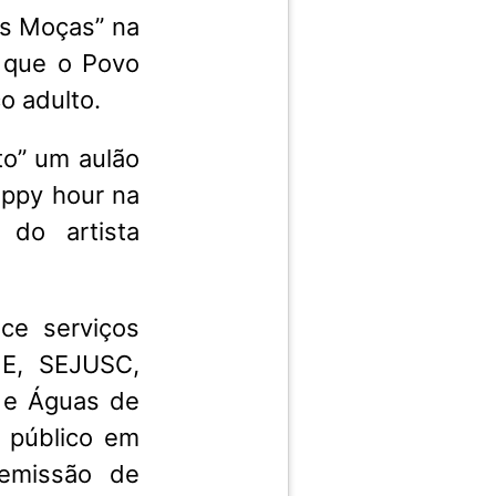
as Moças” na
i que o Povo
co adulto.
to” um aulão
appy hour na
 do artista
ce serviços
NE, SEJUSC,
 e Águas de
 público em
 emissão de