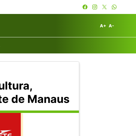
A+
A-
A
ltura,
ste de Manaus