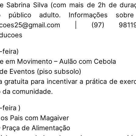
e Sabrina Silva (com mais de 2h de dura
o público adulto. Informações sobre 
ducoes25@gmail.com | (97) 981
ducoes
-feira)
te em Movimento – Aulão com Cebola
 de Eventos (piso subsolo)
a gratuita para incentivar a prática de exerc
o da comunidade.
-feira )
os Pais com Magaiver
– Praça de Alimentação