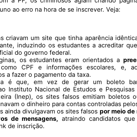
om a PF, os criminosos agiam criando página
uno ao erro na hora de se inscrever. Veja:
as criavam um site que tinha aparência idêntic
pante, induzindo os estudantes a acreditar q
icial do governo federal.
ginas, os estudantes eram orientados a
pre
 como CPF e informações escolares, e, ao
os a fazer o pagamento da taxa.
ça é que, em vez de gerar um boleto banc
ao Instituto Nacional de Estudos e Pesquisas
xeira (Inep), os sites falsos emitiam boletos 
onavam o dinheiro para contas controladas pelos
as ainda divulgavam os sites falsos
por meio de 
ivos de mensagens,
atraindo candidatos qu
nk de inscrição.