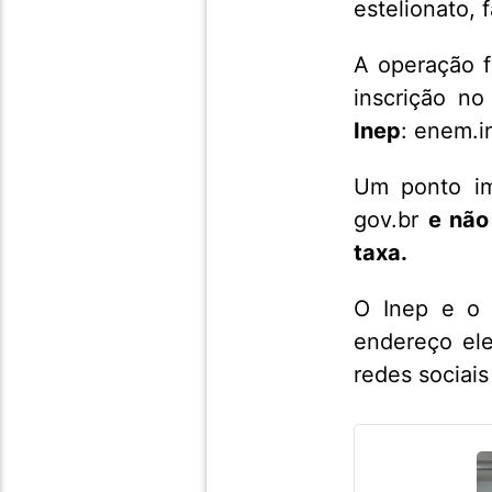
estelionato, 
A operação f
inscrição n
Inep
: enem.i
Um ponto im
gov.br
e não
taxa.
O Inep e o 
endereço ele
redes sociai