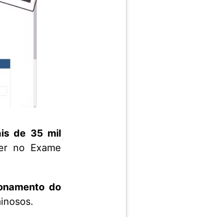
is de 35 mil
ver no Exame
cionamento do
minosos.