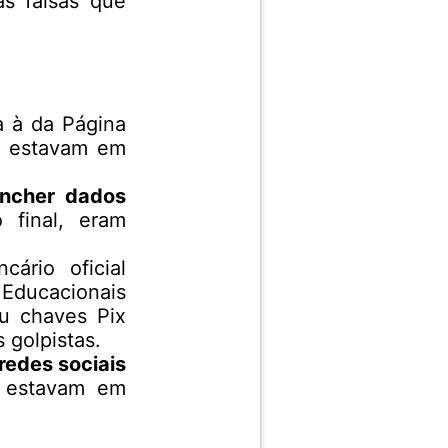
s falsas que
a à da Página
ue estavam em
encher dados
 final, eram
ário oficial
 Educacionais
ou chaves Pix
 golpistas.
redes sociais
e estavam em