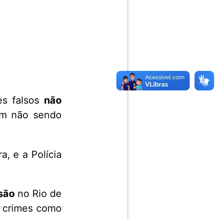
es falsos
não
am não sendo
a, e a Polícia
são
no Rio de
r crimes como