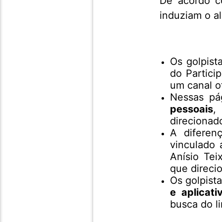
De acordo c
induziam o al
Os golpist
do Partici
um canal of
Nessas pá
pessoais
,
direcionad
A diferen
vinculado 
Anísio Tei
que direci
Os golpist
e aplicat
busca do li