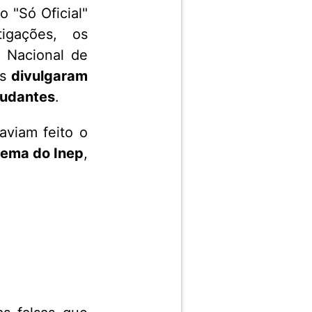
o "Só Oficial"
igações, os
o Nacional de
os
divulgaram
tudantes
.
aviam feito o
tema do Inep
,