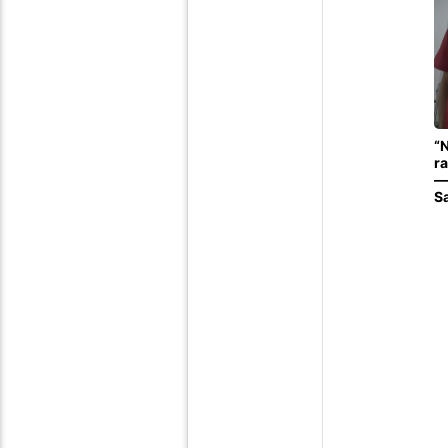
“
ra
—
S