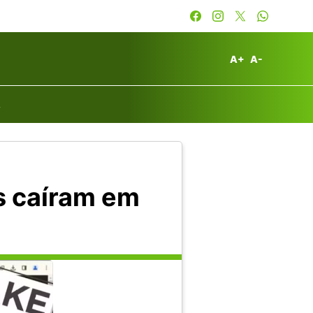
A+
A-
A
os caíram em