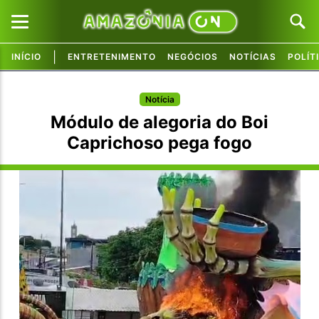
|
INÍCIO
ENTRETENIMENTO
NEGÓCIOS
NOTÍCIAS
POLÍT
Pular para o conteúdo principal
Pular para o conteúdo principal
Notícia
Módulo de alegoria do Boi
Caprichoso pega fogo