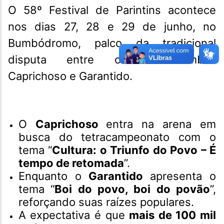
O 58º Festival de Parintins acontece
nos dias 27, 28 e 29 de junho, no
Bumbódromo, palco da tradicional
disputa entre os bois-bumbás
Caprichoso e Garantido.
O
Caprichoso
entra na arena em
busca do tetracampeonato com o
tema “
Cultura: o Triunfo do Povo – É
tempo de retomada
”.
Enquanto o
Garantido
apresenta o
tema “
Boi do povo, boi do povão
”,
reforçando suas raízes populares.
A expectativa é que
mais de 100 mil