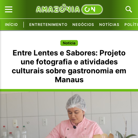
|
INÍCIO
ENTRETENIMENTO
NEGÓCIOS
NOTÍCIAS
POLÍT
Pular para o conteúdo principal
Pular para o conteúdo principal
Notícia
Entre Lentes e Sabores: Projeto
une fotografia e atividades
culturais sobre gastronomia em
Manaus