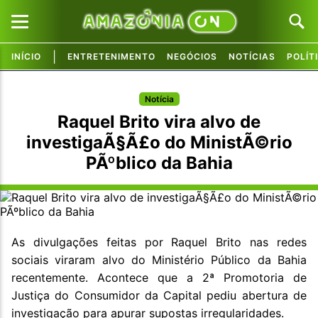
|
INÍCIO
ENTRETENIMENTO
NEGÓCIOS
NOTÍCIAS
POLÍT
Pular para o conteúdo principal
Pular para o conteúdo principal
Notícia
Raquel Brito vira alvo de
investigaÃ§Ã£o do MinistÃ©rio
PÃºblico da Bahia
As divulgações feitas por Raquel Brito nas redes
sociais viraram alvo do Ministério Público da Bahia
recentemente. Acontece que a 2ª Promotoria de
Justiça do Consumidor da Capital pediu abertura de
investigação para apurar supostas irregularidades.