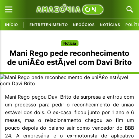
|
INÍCIO
ENTRETENIMENTO
NEGÓCIOS
NOTÍCIAS
POLÍT
Pular para o conteúdo principal
Pular para o conteúdo principal
Notícia
Mani Rego pede reconhecimento
de uniÃ£o estÃ¡vel com Davi Brito
Mani Rego pegou Davi Brito de surpresa e entrou com
um processo para pedir o reconhecimento de união
estável dos dois. O ex-casal ficou junto por 1 ano e 6
meses, mas o relacionamento chegou ao fim um
pouco depois do baiano sair como vencedor do BBB
24. A empresária e o ex-motorista de aplicativo