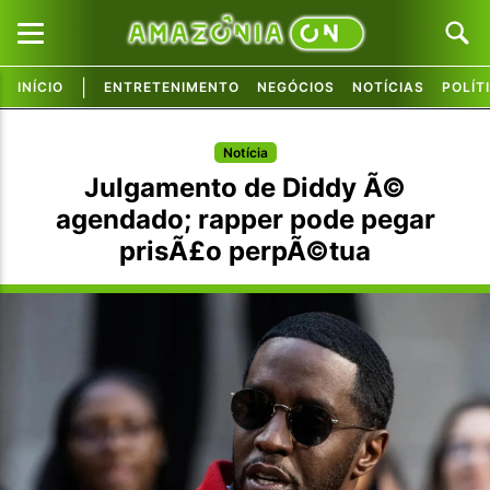
|
INÍCIO
ENTRETENIMENTO
NEGÓCIOS
NOTÍCIAS
POLÍT
Pular para o conteúdo principal
Pular para o conteúdo principal
Notícia
Julgamento de Diddy Ã©
agendado; rapper pode pegar
prisÃ£o perpÃ©tua