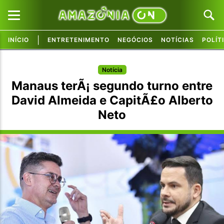
|
INÍCIO
ENTRETENIMENTO
NEGÓCIOS
NOTÍCIAS
POLÍT
Pular para o conteúdo principal
Pular para o conteúdo principal
Notícia
Manaus terÃ¡ segundo turno entre
David Almeida e CapitÃ£o Alberto
Neto