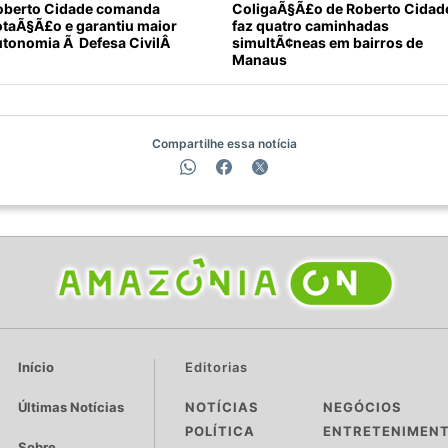
oberto Cidade comanda
ColigaÃ§Ã£o de Roberto Cidad
otaÃ§Ã£o e garantiu maior
faz quatro caminhadas
utonomia Ã Defesa CivilÂ
simultÃ¢neas em bairros de
Manaus
Compartilhe essa notícia
Início
Editorias
Últimas Notícias
NOTÍCIAS
NEGÓCIOS
POLÍTICA
ENTRETENIMEN
Sobre