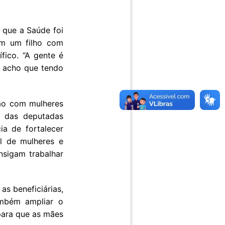
 que a Saúde foi
em um filho com
fico. “A gente é
, acho que tendo
ão com mulheres
e das deputadas
a de fortalecer
l de mulheres e
nsigam trabalhar
as beneficiárias,
ambém ampliar o
para que as mães