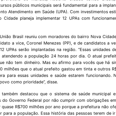
ursos públicos municipais será fundamental para a impla
onto Atendimento em Saúde (UPA). Com investimentos es
to Cidade planeja implementar 12 UPAs com funcioname
União Brasil reuniu com moradores do bairro Nova Cidade
idato a vice, Coronel Menezes (PP), e de candidatos a ver
12 UPAs serão implantadas na região. “Essas unidades 
ar atendendo a população 24 horas por dia. O atual prefei
 que não tem dinheiro. Mas eu afirmo para vocês que há s
0 milhões que o atual prefeito gastou em tinta e outros 
era para essas unidades e saúde estarem funcionando. 
povo como prioridade”, disse.
 também destacou que o sistema de saúde municipal e
s do Governo Federal por não cumprir com obrigações e
r quase R$700 milhões por ano porque a prefeitura não ofe
r para a população. Essa história das pessoas terem de ir