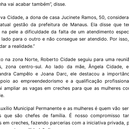
ha vai acabar também”, disse.
a Cidade, a dona de casa Jucinete Ramos, 50, considera
 atual gestão da prefeitura de Manaus. Ela disse que t
 na pele a dificuldade da falta de um atendimento especí
ado para o outro e não consegue ser atendido. Por isso
ar a realidade.”
to na zona Norte, Roberto Cidade seguiu para uma reuni
es, zona centro-sul. Ao lado da mãe, Ângela Cidade, 
sandra Campêlo e Joana Darc, ele destacou a importânci
poio ao empreendedorismo e a qualificação profissiona
ai ampliar as vagas em creches para que as mulheres co
e.
uxílio Municipal Permanente e as mulheres é quem vão ser 
s que são chefes de família. É nosso compromisso t
 em creches, fazendo parcerias com a iniciativa privada, 