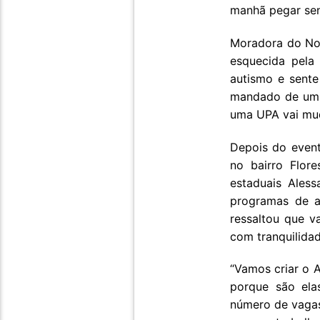
manhã pegar sen
Moradora do Nov
esquecida pela
autismo e sente
mandado de um l
uma UPA vai mud
Depois do even
no bairro Flor
estaduais Ales
programas de a
ressaltou que v
com tranquilidad
“Vamos criar o A
porque são ela
número de vagas