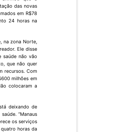
ntação das novas
timados em R$78
nto 24 horas na
, na zona Norte,
eador. Ele disse
de saúde não vão
to, que não quer
im recursos. Com
R$600 milhões em
Não colocaram a
stá deixando de
m saúde. “Manaus
rece os serviços
 quatro horas da