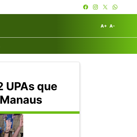
A+
A-
A
12 UPAs que
m Manaus