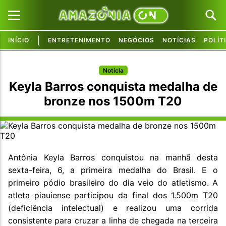
|
INÍCIO
ENTRETENIMENTO
NEGÓCIOS
NOTÍCIAS
POLÍT
Pular para o conteúdo principal
Pular para o conteúdo principal
Notícia
Keyla Barros conquista medalha de
bronze nos 1500m T20
Antônia Keyla Barros conquistou na manhã desta
sexta-feira, 6, a primeira medalha do Brasil. E o
primeiro pódio brasileiro do dia veio do atletismo. A
atleta piauiense participou da final dos 1.500m T20
(deficiência intelectual) e realizou uma corrida
consistente para cruzar a linha de chegada na terceira