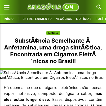
|
INÍCIO
ENTRETENIMENTO
NEGÓCIOS
NOTÍCIAS
POLÍT
Pular para o conteúdo principal
Pular para o conteúdo principal
Notícia
SubstÃ¢ncia Semelhante Ã
Anfetamina, uma droga sintÃ©tica,
Encontrada em Cigarros EletrÃ
´nicos no Brasil!
Há quem ache que os cigarros eletrônicos são apenas
vapor inofensivo, composto de água e sabor,
mas
eles estão longe disso
. Esses dispositivos contêm
centenas de substâncias, várias delas tóxicas. O que