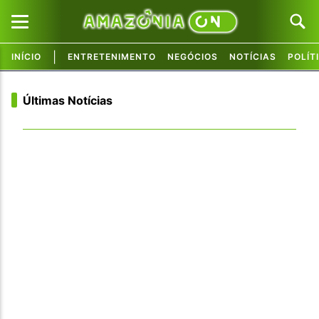
|
INÍCIO
ENTRETENIMENTO
NEGÓCIOS
NOTÍCIAS
POLÍT
Pular para o conteúdo principal
Pular para o conteúdo principal
Últimas Notícias