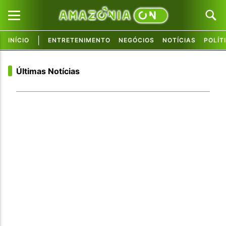
|
INÍCIO
ENTRETENIMENTO
NEGÓCIOS
NOTÍCIAS
POLÍT
Pular para o conteúdo principal
Pular para o conteúdo principal
Últimas Notícias