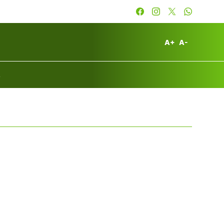
A+
A-
A