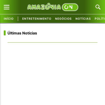
|
INÍCIO
ENTRETENIMENTO
NEGÓCIOS
NOTÍCIAS
POLÍT
Pular para o conteúdo principal
Pular para o conteúdo principal
Últimas Notícias