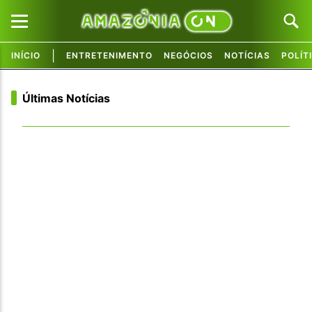
|
INÍCIO
ENTRETENIMENTO
NEGÓCIOS
NOTÍCIAS
POLÍT
Pular para o conteúdo principal
Pular para o conteúdo principal
Últimas Notícias