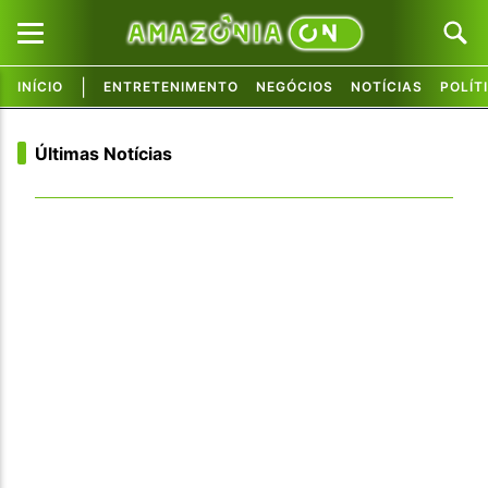
|
INÍCIO
ENTRETENIMENTO
NEGÓCIOS
NOTÍCIAS
POLÍT
Pular para o conteúdo principal
Pular para o conteúdo principal
Últimas Notícias