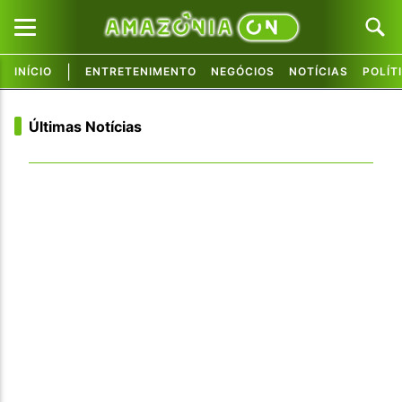
|
INÍCIO
ENTRETENIMENTO
NEGÓCIOS
NOTÍCIAS
POLÍT
Pular para o conteúdo principal
Pular para o conteúdo principal
Últimas Notícias