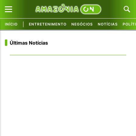
|
INÍCIO
ENTRETENIMENTO
NEGÓCIOS
NOTÍCIAS
POLÍT
Pular para o conteúdo principal
Pular para o conteúdo principal
Últimas Notícias