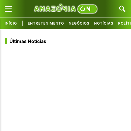
|
INÍCIO
ENTRETENIMENTO
NEGÓCIOS
NOTÍCIAS
POLÍT
Pular para o conteúdo principal
Pular para o conteúdo principal
Últimas Notícias