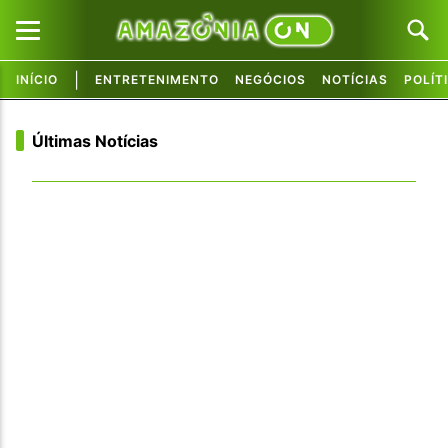
|
INÍCIO
ENTRETENIMENTO
NEGÓCIOS
NOTÍCIAS
POLÍT
Pular para o conteúdo principal
Pular para o conteúdo principal
Últimas Notícias